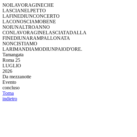
NOI
LA
VORAGINE
CHE
LASCIA
NEL
PETTO
LA
FINE
DI
UN
CONCERTO
LA
CONOSCIAMO
BENE
NOI
UN
ALTRO
ANNO
CON
LA
VORAGINE
LASCIATA
DALLA
FINE
DI
UNA
RAMPALLONATA
NON
CI
STIAMO
LA
RIMANDIAMO
DI
UN
PAIO
D'ORE.
Tamangata
Roma
25
LUGLIO
2026
Da mezzanotte
Evento
concluso
Torna
indietro